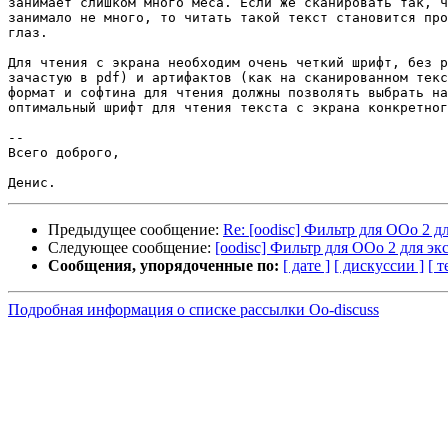
занимает слишком много меса. Если же сканировать так, ч
занимало не много, то читать такой текст становится про
глаз.

Для чтения с экрана необходим очень четкий шрифт, без р
зачастую в pdf) и артифактов (как на сканированном текс
формат и софтина для чтения должны позволять выбрать на
оптимальный шрифт для чтения текста с экрана конкретног
--

Всего доброго,

Предыдущее сообщение:
Re: [oodisc] Фильтр для OOo 2 д
Следующее сообщение:
[oodisc] Фильтр для OOo 2 для эк
Сообщения, упорядоченные по:
[ дате ]
[ дискуссии ]
[ т
Подробная информация о списке рассылки Oo-discuss