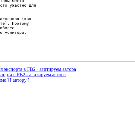
тобы места

сто ужастно для

асплывов (как

те). Поэтому

иболее

о монитора.

ля экспорта в FB2 - агитируем автора
спорта в FB2 - агитируем автора
еме ]
[ автору ]