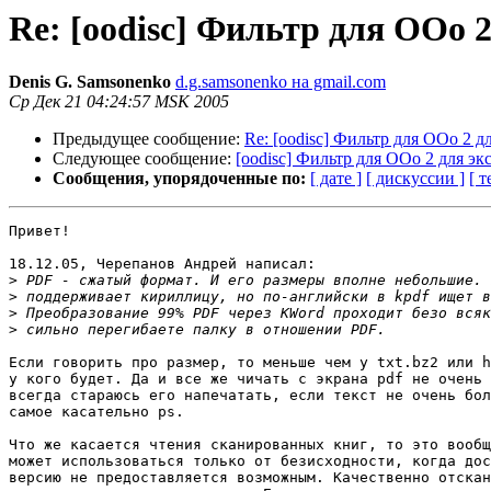
Re: [oodisc] Фильтр для OOo 2
Denis G. Samsonenko
d.g.samsonenko на gmail.com
Ср Дек 21 04:24:57 MSK 2005
Предыдущее сообщение:
Re: [oodisc] Фильтр для OOo 2 д
Следующее сообщение:
[oodisc] Фильтр для OOo 2 для эк
Сообщения, упорядоченные по:
[ дате ]
[ дискуссии ]
[ т
Привет!

18.12.05, Черепанов Андрей написал:

>
>
>
>
Если говорить про размер, то меньше чем у txt.bz2 или h
у кого будет. Да и все же чичать с экрана pdf не очень 
всегда стараюсь его напечатать, если текст не очень бол
самое касательно ps.

Что же касается чтения сканированных книг, то это вообщ
может использоваться только от безисходности, когда дос
версию не предоставляется возможным. Качественно отскан