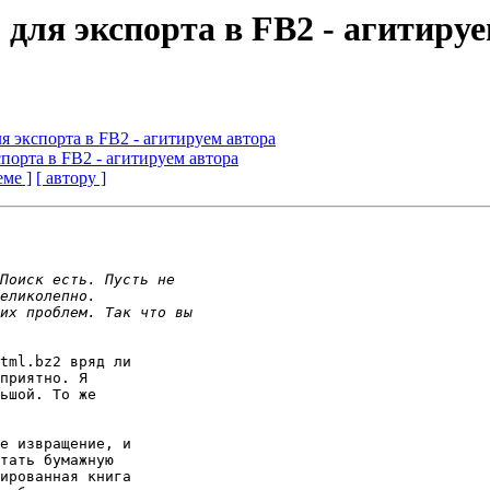
 для экспорта в FB2 - агитиру
ля экспорта в FB2 - агитируем автора
спорта в FB2 - агитируем автора
еме ]
[ автору ]
tml.bz2 вряд ли

приятно. Я

ьшой. То же

е извращение, и

тать бумажную

ированная книга
