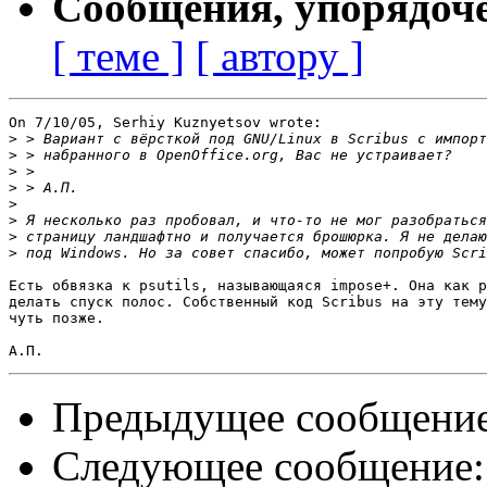
Сообщения, упорядоч
[ теме ]
[ автору ]
On 7/10/05, Serhiy Kuznyetsov wrote:

>
>
>
>
>
>
>
>
Есть обвязка к psutils, называющаяся impose+. Она как р
делать спуск полос. Собственный код Scribus на эту тему
чуть позже.

Предыдущее сообщени
Следующее сообщение