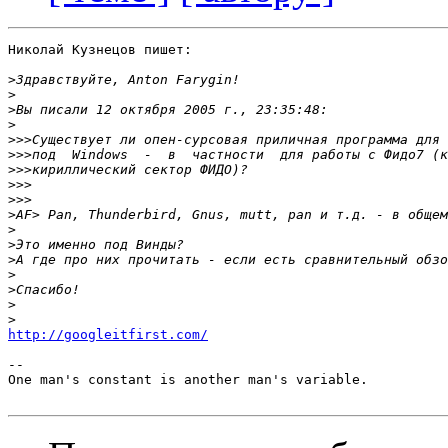
Николай Кузнецов пишет:

>
>
>
>
>>>
>>>
>>>
>>>
>>>
>
>
>
>
>
>
>
>
http://googleitfirst.com/
-- 

One man's constant is another man's variable.
