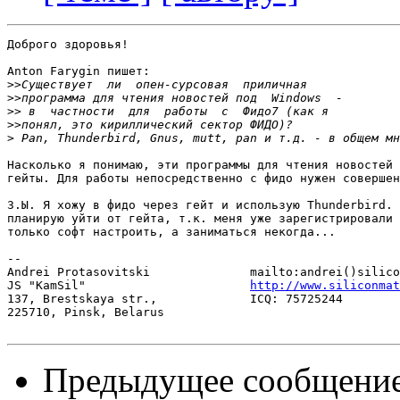
Доброго здоровья!

Anton Farygin пишет:

>>
>>
>>
>>
>
Насколько я понимаю, эти программы для чтения новостей 
гейты. Для работы непосредственно с фидо нужен совершен
З.Ы. Я хожу в фидо через гейт и использую Thunderbird. 
планирую уйти от гейта, т.к. меня уже зарегистрировали 
только софт настроить, а заниматься некогда...

-- 

Andrei Protasovitski              mailto:andrei()silico
JS "KamSil"                       
http://www.siliconmat
137, Brestskaya str.,             ICQ: 75725244

225710, Pinsk, Belarus

Предыдущее сообщени