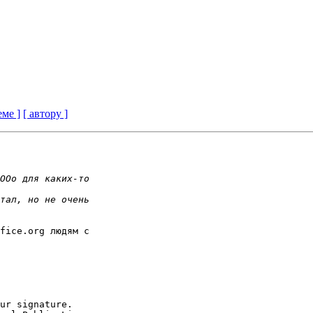
еме ]
[ автору ]
fice.org людям с

ur signature.
