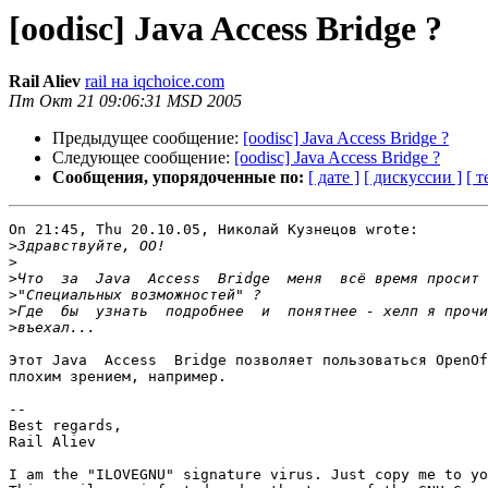
[oodisc] Java Access Bridge ?
Rail Aliev
rail на iqchoice.com
Пт Окт 21 09:06:31 MSD 2005
Предыдущее сообщение:
[oodisc] Java Access Bridge ?
Следующее сообщение:
[oodisc] Java Access Bridge ?
Сообщения, упорядоченные по:
[ дате ]
[ дискуссии ]
[ т
On 21:45, Thu 20.10.05, Николай Кузнецов wrote:

>
>
>
>
>
>
Этот Java  Access  Bridge позволяет пользоваться OpenOf
плохим зрением, например.

-- 

Best regards,

Rail Aliev

I am the "ILOVEGNU" signature virus. Just copy me to yo