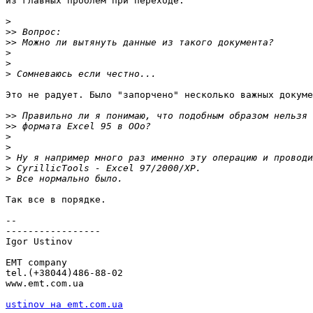
из главных проблем при переходе.

>
>>
>>
>
>
>
Это не радует. Было "запорчено" несколько важных докуме
>>
>>
>
>
>
>
>
Так все в порядке.

-- 

-----------------

Igor Ustinov 

EMT company

tel.(+38044)486-88-02

www.emt.com.ua

ustinov на emt.com.ua