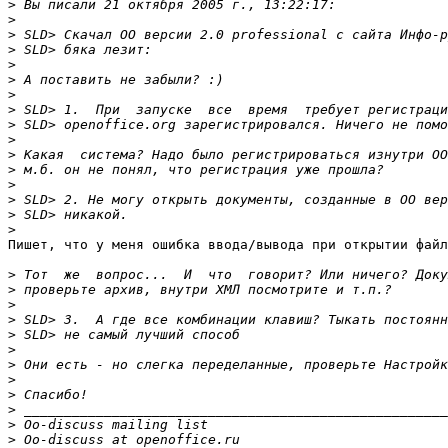
>
>
>
>
>
>
>
>
>
>
>
>
>
>
>
>
Пишет, что у меня ошибка ввода/вывода при открытии файл
>
>
>
>
>
>
>
>
>
>
>
>