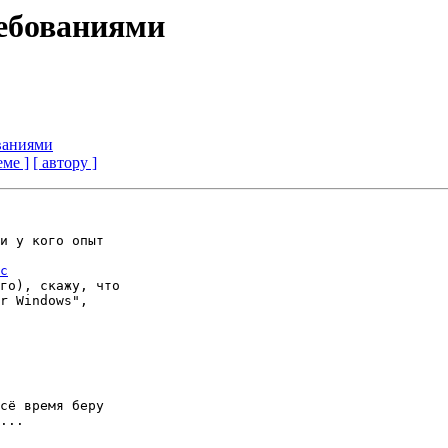
ребованиями
ованиями
еме ]
[ автору ]
и у кого опыт

c
го), скажу, что

r Windows",

сё время беру

...
