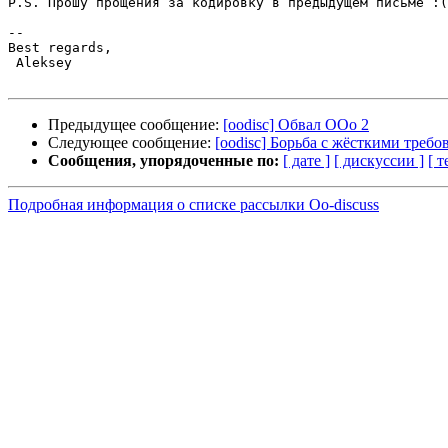
P.S. Прошу прощения за кодировку в предыдущем письме :(

-- 

Best regards,

 Aleksey

Предыдущее сообщение:
[oodisc] Обвал ООо 2
Следующее сообщение:
[oodisc] Борьба с жёсткими треб
Сообщения, упорядоченные по:
[ дате ]
[ дискуссии ]
[ т
Подробная информация о списке рассылки Oo-discuss