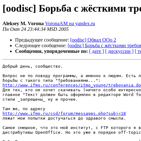
[oodisc] Борьба с жёсткими т
Aleksey M. Vorona
VoronaAM на yandex.ru
Пн Окт 24 23:44:34 MSD 2005
Предыдущее сообщение:
[oodisc] Обвал ООо 2
Следующее сообщение:
[oodisc] Борьба с жёсткими треб
Сообщения, упорядоченные по:
[ дате ]
[ дискуссии ]
[ т
Добрый день, сообщество.

Вопрос не по поводу программы, а именно к людям. Есть л
http://www.ifmo.ru/conferences/itmo_young/trebovania.do

Для тех, кто не хочет скачивать (ничего особо интересно
главное "Текст должен быть оформлен в редакторе Word fo
стили _запрещены_ ну и прочее.

http://www.ifmo.ru/csd/forum/messages.php?subj=18

лежат мои попытки достучаться до здравого смысла.

Самое смешное, что это мой институт, с FTP которого я в
дистрибутивы OpenOffice. Но это уже в порядке off-topic