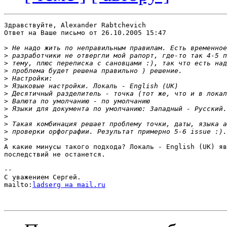
Здравствуйте, Alexander Rabtchevich

Ответ на Ваше письмо от 26.10.2005 15:47

>
>
>
>
>
>
>
>
>
>
>
>
>
А какие минусы такого подхода? Локаль - English (UK) яв
последствий не останется.

-- 

С уважением Сергей.

mailto:
ladserg на mail.ru