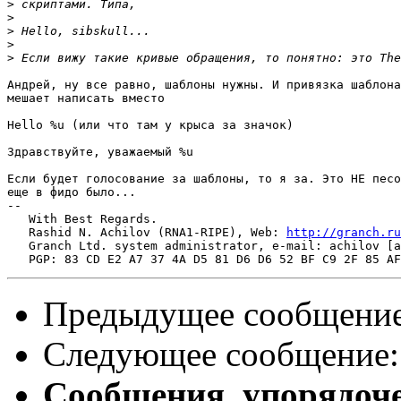
>
>
>
>
>
Андрей, ну все равно, шаблоны нужны. И привязка шаблона
мешает написать вместо 

Hello %u (или что там у крыса за значок)

Здравствуйте, уважаемый %u

Если будет голосование за шаблоны, то я за. Это НЕ песо
еще в фидо было...

-- 

   With Best Regards.

   Rashid N. Achilov (RNA1-RIPE), Web: 
http://granch.ru
   Granch Ltd. system administrator, e-mail: achilov [a
Предыдущее сообщени
Следующее сообщение
Сообщения, упорядоч