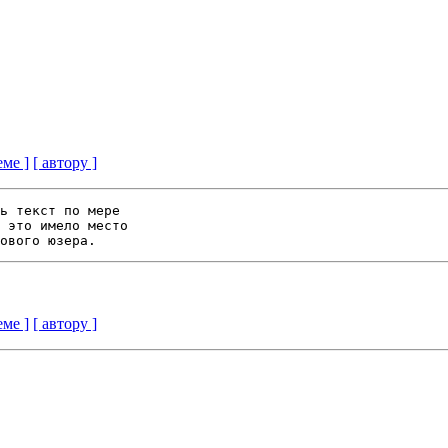
еме ]
[ автору ]
ь текст по мере 

 это имело место 

еме ]
[ автору ]