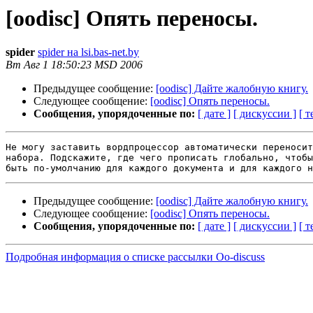
[oodisc] Опять переносы.
spider
spider на lsi.bas-net.by
Вт Авг 1 18:50:23 MSD 2006
Предыдущее сообщение:
[oodisc] Дайте жалобную книгу.
Следующее сообщение:
[oodisc] Опять переносы.
Сообщения, упорядоченные по:
[ дате ]
[ дискуссии ]
[ т
Не могу заставить вордпроцессор автоматически переносит
набора. Подскажите, где чего прописать глобально, чтобы
Предыдущее сообщение:
[oodisc] Дайте жалобную книгу.
Следующее сообщение:
[oodisc] Опять переносы.
Сообщения, упорядоченные по:
[ дате ]
[ дискуссии ]
[ т
Подробная информация о списке рассылки Oo-discuss