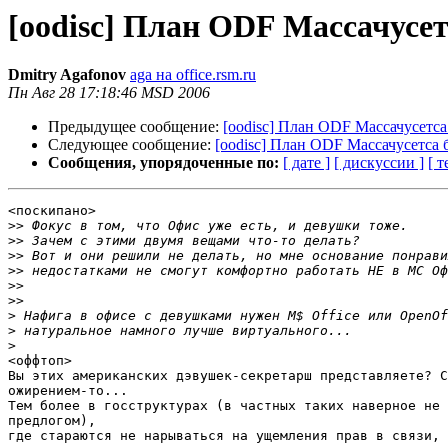
[oodisc] План ODF Массачусет
Dmitry Agafonov
aga на office.rsm.ru
Пн Авг 28 17:18:46 MSD 2006
Предыдущее сообщение:
[oodisc] План ODF Массачусетса
Следующее сообщение:
[oodisc] План ODF Массачусетса 
Сообщения, упорядоченные по:
[ дате ]
[ дискуссии ]
[ т
<поскипано>

>>
>>
>>
>>
>>
>>
>
>
>
<оффтоп>

Вы этих американских дэвушек-секретарш представляете? С
ожирением-то...

Тем более в госструктурах (в частных таких наверное не 
предлогом),

где стараются не нарываться на ущемления прав в связи, 