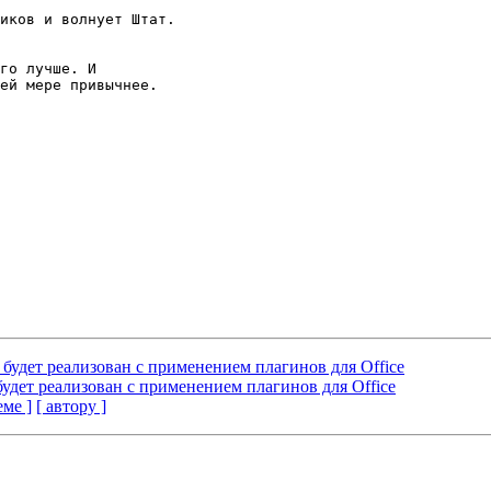
иков и волнует Штат.

го лучше. И 

ей мере привычнее.

 будет реализован с применением плагинов для Office
будет реализован с применением плагинов для Office
еме ]
[ автору ]