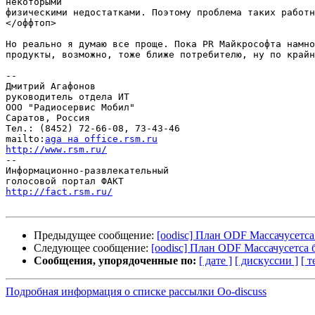
некоторыми

физическими недостатками. Поэтому проблема таких работн
</оффтоп>

Но реально я думаю все проще. Пока PR Майкрософта намно
продукты, возможно, тоже ближе потребителю, ну по крайн
-- 

Дмитрий Агафонов

руководитель отдела ИТ

ООО "Радиосервис Мобил"

Саратов, Россия

Тел.: (8452) 72-66-08, 73-43-46

mailto:
aga на office.rsm.ru
http://www.rsm.ru/

--

Информационно-развлекательный

http://fact.rsm.ru/
Предыдущее сообщение:
[oodisc] План ODF Массачусетса
Следующее сообщение:
[oodisc] План ODF Массачусетса 
Сообщения, упорядоченные по:
[ дате ]
[ дискуссии ]
[ т
Подробная информация о списке рассылки Oo-discuss