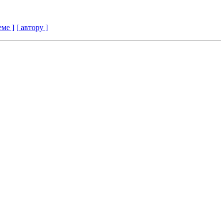
еме ]
[ автору ]