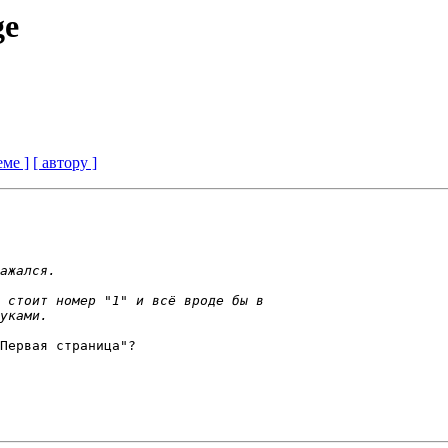
ge
еме ]
[ автору ]
Первая страница"?
