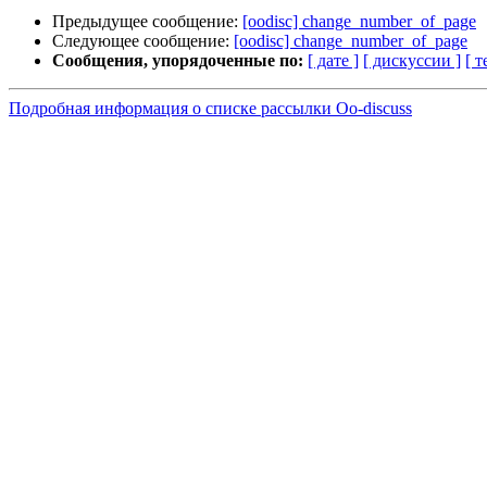
Предыдущее сообщение:
[oodisc] change_number_of_page
Следующее сообщение:
[oodisc] change_number_of_page
Сообщения, упорядоченные по:
[ дате ]
[ дискуссии ]
[ т
Подробная информация о списке рассылки Oo-discuss