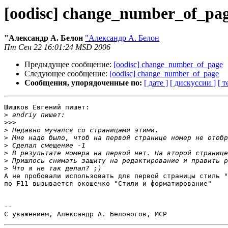
[oodisc] change_number_of_pa
"Александр А. Белон
"Александр А. Белон
Пт Сен 22 16:01:24 MSD 2006
Предыдущее сообщение:
[oodisc] change_number_of_page
Следующее сообщение:
[oodisc] change_number_of_page
Сообщения, упорядоченные по:
[ дате ]
[ дискуссии ]
[ т
Шишков Евгений пишет:

>
>>>
>
>
>
>
>
>
А не пробовали использовать для первой страницы стиль "
по F11 вызывается окошечко "Стили и форматирование"

-- 
