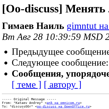
[Oo-discuss] Менять
Гимаев Наиль
gimntut на 
Вт Авг 28 10:39:59 MSD 
Предыдущее сообщени
Следующее сообщение
Сообщения, упорядоч
[ теме ]
[ автору ]
----- Original Message ----- 

From: "Kataev Andrey" <
ank на omnicom.ru
>

To: "discussOOr" <
oo-discuss на OpenOffice.ru
>
