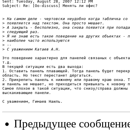
Sent: Tuesday, August 28, 2007 12:12 PM

Subject: Re: [Oo-discuss] Менять ли офис?

>
>
>
>
>
>
>
>
Это поведение характерно для панелей связаных с объекта
т.д.

В текущей ситуации есть два выхода:

1. Оставить панель плавающей. Тогда панель будет перекр
область. Но текст перестанет дёргаться.

2. Прикрепить панель к нижнему или правому краю окна. Т
и панель не мешает, но приходиться привыкать к новому п
Самое плохое в такой ситуации, что снизу/справа должны 
выскакивающие панели.

С уважением, Гимаев Наиль.

Предыдущее сообщени