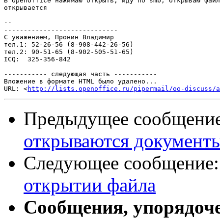
В OpenOffice нажимаю открыть, иду по smb, открываю файл
открывается

-- 

-----------------------------

С уважением, Пронин Владимир

тел.1: 52-26-56 (8-908-442-26-56)

тел.2: 90-51-65 (8-902-505-51-65)

ICQ:  325-356-842

----------- следующая часть -----------

Вложение в формате HTML было удалено...

URL: <
http://lists.openoffice.ru/pipermail/oo-discuss/a
Предыдущее сообщени
открываются документ
Следующее сообщение
открытии файла
Сообщения, упорядоч