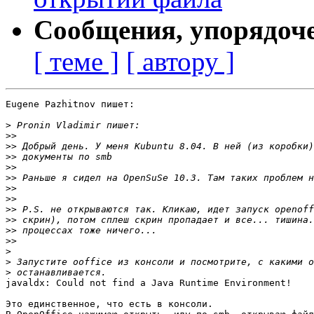
Сообщения, упорядоч
[ теме ]
[ автору ]
Eugene Pazhitnov пишет:

>
>>
>>
>>
>>
>>
>>
>>
>>
>>
>>
>>
>
>
>
javaldx: Could not find a Java Runtime Environment!

Это единственное, что есть в консоли.
