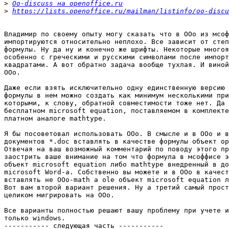
>
Oo-discuss на openoffice.ru
>
https://lists.openoffice.ru/mailman/listinfo/oo-discu
Владимир по своему опыту могу сказать что в ООо из мсоф
импортируются относительно неплохо. Все зависит от степ
формулы. Ну да ну и конечно же шрифты. Некоторые многоя
особенно с греческими и русскими символами после импорт
квадратами. А вот обратно задача вообще тухлая. И виной
ООо. 

Даже если взять исключительно одну единственную версию 
формулы в нем можно создать как минимум несколькими при
которыми, к слову, обратной совместимости тоже нет. Да 
бесплатном microsoft equation, поставляемом в комплекте
платном аналоге mathtype.

Я бы посоветовал использовать ООо. В смысле и в ООо и в
документов *.doc вставлять в качестве формулы объект op
Отвечая на ваш возможный комментарий по поводу этого пр
заострить ваше внимание на том что формула в мсоффисе э
объект microsoft equation либо mathtype внедренный в до
microsoft Word-а. Собственно вы можете и в ООо в качест
вставлять не ООо-math а ole объект microsoft equation л
Вот вам второй вариант решения. Ну а третий самый прост
целиком мигрировать на ООо.

Все варианты полностью решают вашу проблему при учете и
только windows. 

----------- следующая часть -----------
