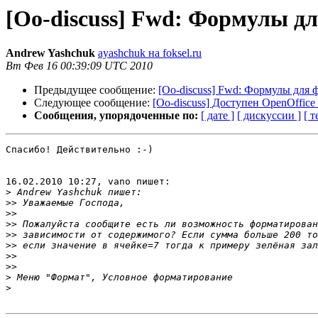
[Oo-discuss] Fwd: Формулы д
Andrew Yashchuk
ayashchuk на foksel.ru
Вт Фев 16 00:39:09 UTC 2010
Предыдущее сообщение:
[Oo-discuss] Fwd: Формулы для 
Следующее сообщение:
[Oo-discuss] Доступен OpenOffice 
Сообщения, упорядоченные по:
[ дате ]
[ дискуссии ]
[ т
Спасибо! Действительно :-)

16.02.2010 10:27, vano пишет:

>
>>
>>
>>
>>
>>
>>
>>
>
>