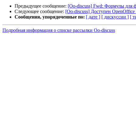
Предыдущее сообщение:
[Oo-discuss] Fwd: Формулы для 
Следующее сообщение:
[Oo-discuss] Доступен OpenOffice 
Сообщения, упорядоченные по:
[ дате ]
[ дискуссии ]
[ т
Подробная информация о списке рассылки Oo-discuss