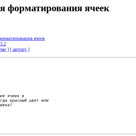
ля форматирования ячеек
форматирования ячеек
3.2
еме ]
[ автору ]