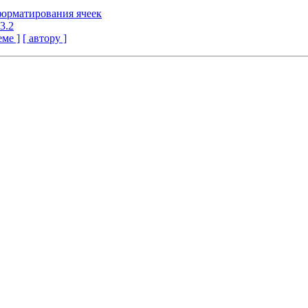
форматирования ячеек
3.2
еме ]
[ автору ]