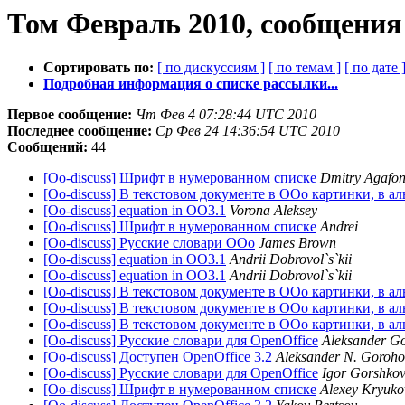
Том Февраль 2010, сообщения
Сортировать по:
[ по дискуссиям ]
[ по темам ]
[ по дате 
Подробная информация о списке рассылки...
Первое сообщение:
Чт Фев 4 07:28:44 UTC 2010
Последнее сообщение:
Ср Фев 24 14:36:54 UTC 2010
Сообщений:
44
[Oo-discuss] Шрифт в нумерованном списке
Dmitry Agafo
[Oo-discuss] В текстовом документе в OOo картинки, в ал
[Oo-discuss] equation in OO3.1
Vorona Aleksey
[Oo-discuss] Шрифт в нумерованном списке
Andrei
[Oo-discuss] Русские словари ООo
James Brown
[Oo-discuss] equation in OO3.1
Andrii Dobrovol`s`kii
[Oo-discuss] equation in OO3.1
Andrii Dobrovol`s`kii
[Oo-discuss] В текстовом документе в OOo картинки, в ал
[Oo-discuss] В текстовом документе в OOo картинки, в ал
[Oo-discuss] В текстовом документе в OOo картинки, в ал
[Oo-discuss] Русские словари для OpenOffice
Aleksander Go
[Oo-discuss] Доступен OpenOffice 3.2
Aleksander N. Goroho
[Oo-discuss] Русские словари для OpenOffice
Igor Gorshko
[Oo-discuss] Шрифт в нумерованном списке
Alexey Kryuko