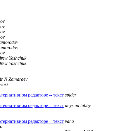
dov
dov
dov
dov
Samorodov
Samorodov
dov
rew Yashchuk
rew Yashchuk
dr N Zamaraev
work
ьтернативном редакторе -- текст
spider
ьтернативном редакторе -- текст
anyr на tut.by
ьтернативном редакторе -- текст
vano
no