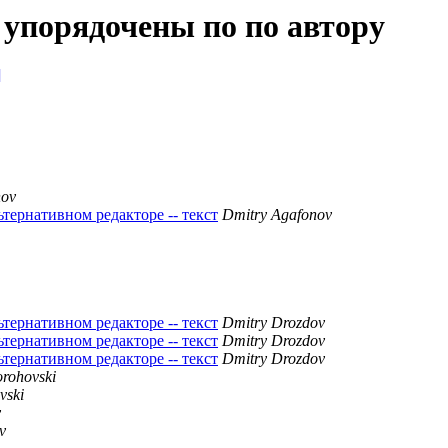
 упорядочены по по автору
]
nov
ьтернативном редакторе -- текст
Dmitry Agafonov
ьтернативном редакторе -- текст
Dmitry Drozdov
ьтернативном редакторе -- текст
Dmitry Drozdov
ьтернативном редакторе -- текст
Dmitry Drozdov
rohovski
vski
v
v