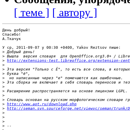
[ теме ]
[ автору ]
День добрый!

Спасибо!

А.Ткачук

У ср, 2011-09-07 у 00:30 +0400, Yakov Reztsov пише:

>
>
>
http://extensions-test.libreoffice.org/extension-cent
>
>
>
>
>
>
>
>
>
>
http://www.aot.ru/download.php
>
http://seman.svn.sourceforge.net/viewvc/seman/trunk/D
>
>
>
>