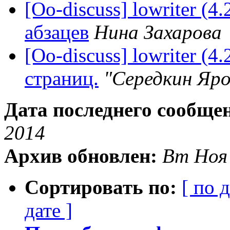
[Oo-discuss] lowriter (
абзацев
Нина Захарова
[Oo-discuss] lowriter (4
страниц.
"Середкин Яр
Дата последнего сообще
2014
Архив обновлен:
Вт Ноя 
Сортировать по:
[ по 
дате ]