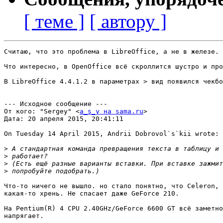
[ теме ]
[ автору ]
Считаю, что это проблема в LibreOffice, а не в железе. 
Что интересно, в OpenOffice всё скроллится шустро и про
В LibreOffice 4.4.1.2 в параметрах > вид появился чекбо
--- Исходное сообщение --- 

От кого: "Sergey" <
a_s_y на sama.ru
> 

Дата: 20 апреля 2015, 20:41:11 

On Tuesday 14 April 2015, Andrii Dobrovol`s`kii wrote:

>
>
>
>
Что-то ничего не вышло. но стало понятно, что Celeron, 
какая-то хрень. Не спасает даже GeForce 210.

На Pentium(R) 4 CPU 2.40GHz/GeForce 6600 GT всё заметно
напрягает.
