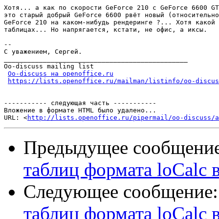
Хотя... а как по скорости GeForce 210 c GeForce 6600 GT
это старый добрый GeForce 6600 рвёт новый (относительно
GeForce 210 на каком-нибудь рендеринге ?... Хотя какой 
таблицах... Но напрягается, кстати, не офис, а иксы.

-- 

С уважением, Сергей.

_______________________________________________

Oo-discuss mailing list

Oo-discuss на openoffice.ru
https://lists.openoffice.ru/mailman/listinfo/oo-discus
----------- следующая часть -----------

Вложение в формате HTML было удалено...

URL: <
http://lists.openoffice.ru/pipermail/oo-discuss/a
Предыдущее сообщени
таблиц формата loСalc в
Следующее сообщение
таблиц формата loСalc в