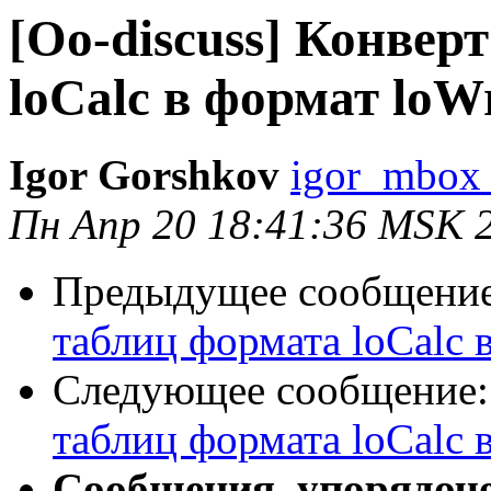
[Oo-discuss] Конвер
loСalc в формат loWr
Igor Gorshkov
igor_mbox 
Пн Апр 20 18:41:36 MSK 
Предыдущее сообщени
таблиц формата loСalc в
Следующее сообщение
таблиц формата loСalc в
Сообщения, упорядоч