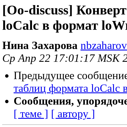
[Oo-discuss] Конвер
loСalc в формат loWr
Нина Захарова
nbzaharova
Ср Апр 22 17:01:17 MSK 
Предыдущее сообщени
таблиц формата loСalc в
Сообщения, упорядоч
[ теме ]
[ автору ]