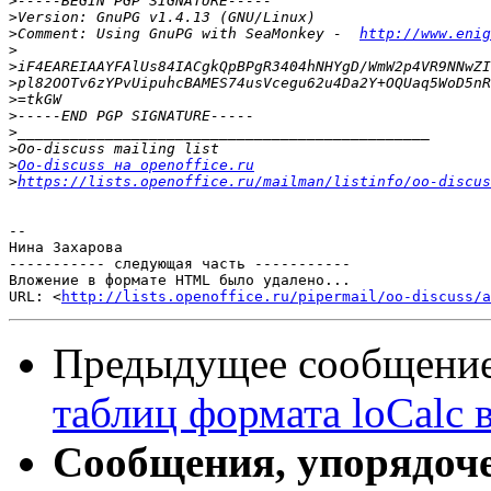
>
>
>
Comment: Using GnuPG with SeaMonkey -  
http://www.enig
>
>
>
>
>
>
>
>
Oo-discuss на openoffice.ru
>
https://lists.openoffice.ru/mailman/listinfo/oo-discus
-- 

Нина Захарова

----------- следующая часть -----------

Вложение в формате HTML было удалено...

URL: <
http://lists.openoffice.ru/pipermail/oo-discuss/a
Предыдущее сообщени
таблиц формата loСalc в
Сообщения, упорядоч