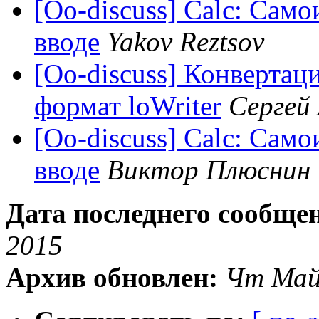
[Oo-discuss] Calc: Сам
вводе
Yakov Reztsov
[Oo-discuss] Конвертац
формат loWriter
Сергей
[Oo-discuss] Calc: Сам
вводе
Виктор Плюснин
Дата последнего сообще
2015
Архив обновлен:
Чт Май