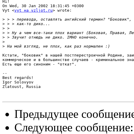
Hi!

On Wed, 30 Jan 2002 18:31:45 +0300

Vyt <
vyt на vzljot.ru
> wrote:

>
>
>
>
>
>
>
Кстати, "боковик" в нашей постперестроичной Родине, заи
коммерческое и в большинстве случаев - криминальное зна
Есть еще его синоним - "откат".

-- 

Best regards!

Igor Solovyov

Zlatoust, Russia

Предыдущее сообщени
Следующее сообщение