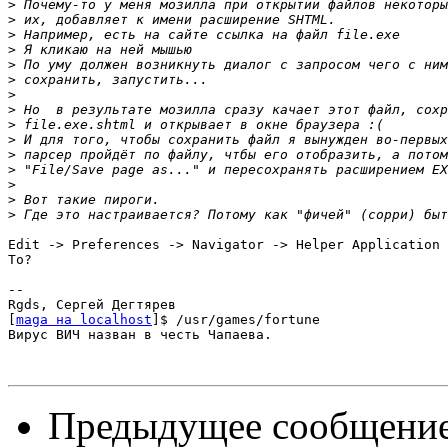
>
>
>
>
>
>
>
>
>
>
>
>
>
>
>
Edit -> Preferences -> Navigator -> Helper Application 
То?

-- 

Rgds, Сергей Дегтярев

[
maga на localhost
]$ /usr/games/fortune

Вирус ВИЧ назван в честь Чапаева.

Предыдущее сообщени