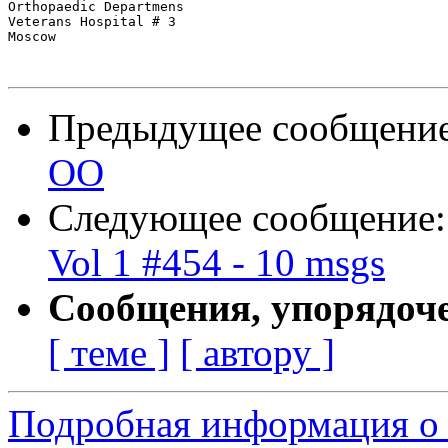
Orthopaedic Departmens

Veterans Hospital # 3

Moscow

Предыдущее сообщени
ОО
Следующее сообщение
Vol 1 #454 - 10 msgs
Сообщения, упорядоч
[ теме ]
[ автору ]
Подробная информация о 