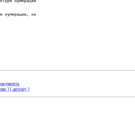
ктуре нумерации

е нумерации, но

документа
еме ]
[ автору ]