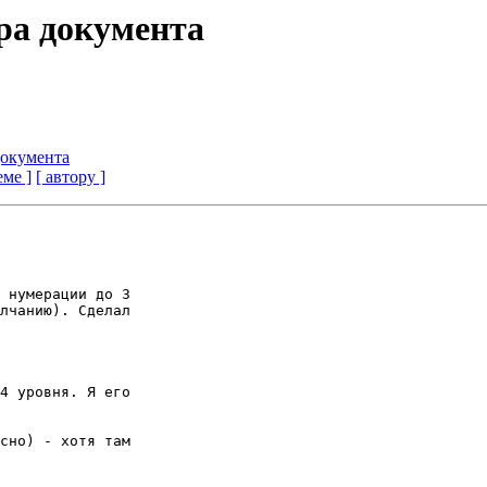
ура документа
документа
еме ]
[ автору ]
 нумерации до 3

лчанию). Сделал

4 уровня. Я его

сно) - хотя там
