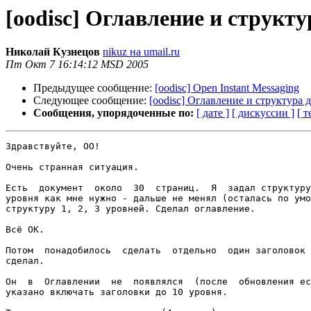
[oodisc] Оглавление и структ
Николай Кузнецов
nikuz на umail.ru
Пт Окт 7 16:14:12 MSD 2005
Предыдущее сообщение:
[oodisc] Open Instant Messaging
Следующее сообщение:
[oodisc] Оглавление и структура 
Сообщения, упорядоченные по:
[ дате ]
[ дискуссии ]
[ т
Здравствуйте, ОО!

Очень странная ситуация.

Есть  документ  около  30  страниц.  Я  задал структуру
уровня как мне нужно - дальше не менял (осталась по умо
структуру 1, 2, 3 уровней. Сделал оглавление.

Всё ОК.

Потом  понадобилось  сделать  отдельно  один заголовок 
сделал.

Он  в  Оглавлении  не  появлялся  (после  обновления ес
указано включать заголовки до 10 уровня.
