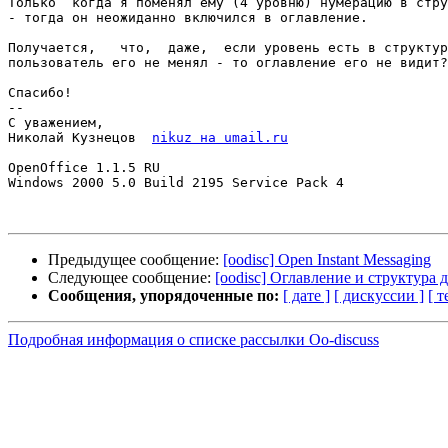
Только  когда я поменял ему (4 уровню) нумерацию в стру
- тогда он неожиданно включился в оглавление.

Получается,   что,  даже,  если уровень есть в структур
пользователь его не менял - то оглавление его не видит?

Спасибо!

-- 

С уважением,

Николай Кузнецов  
nikuz на umail.ru
OpenOffice 1.1.5 RU

Windows 2000 5.0 Build 2195 Service Pack 4

Предыдущее сообщение:
[oodisc] Open Instant Messaging
Следующее сообщение:
[oodisc] Оглавление и структура 
Сообщения, упорядоченные по:
[ дате ]
[ дискуссии ]
[ т
Подробная информация о списке рассылки Oo-discuss