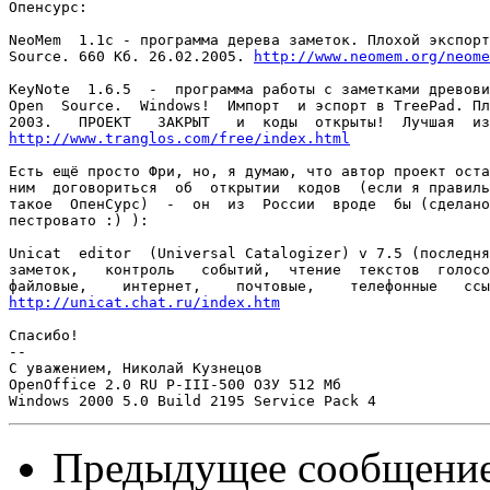
Опенсурс:

NeoMem  1.1c - программа дерева заметок. Плохой экспорт
Source. 660 Кб. 26.02.2005. 
http://www.neomem.org/neome
KeyNote  1.6.5  -  программа работы с заметками древови
Open  Source.  Windows!  Импорт  и эспорт в TreePad. Пл
http://www.tranglos.com/free/index.html
Есть ещё просто Фри, но, я думаю, что автор проект оста
ним  договориться  об  открытии  кодов  (если я правиль
такое  ОпенСурс)  -  он  из  России  вроде  бы (сделано
пестровато :) ):

Uniсat  editor  (Universal Catalogizer) v 7.5 (последня
заметок,   контроль   событий,  чтение  текстов  голосо
http://unicat.chat.ru/index.htm
Спасибо!

-- 

С уважением, Николай Кузнецов

OpenOffice 2.0 RU P-III-500 ОЗУ 512 Мб

Предыдущее сообщени