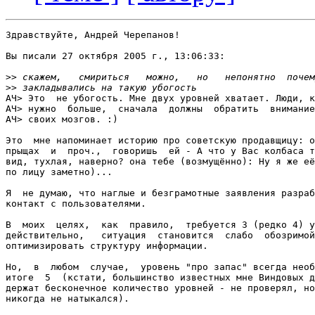
Здравствуйте, Андрей Черепанов!

Вы писали 27 октября 2005 г., 13:06:33:

>>
>>
АЧ> Это  не убогость. Мне двух уровней хватает. Люди, к
АЧ> нужно  больше,  сначала  должны  обратить  внимание
АЧ> своих мозгов. :)

Это  мне напоминает историю про советскую продавщицу: о
прыщах  и  проч.,  говоришь  ей - А что у Вас колбаса т
вид, тухлая, наверно? она тебе (возмущённо): Ну я же её
по лицу заметно)...

Я  не думаю, что наглые и безграмотные заявления разраб
контакт с пользователями.

В  моих  целях,  как  правило,  требуется 3 (редко 4) у
действительно,   ситуация  становится  слабо  обозримой
оптимизировать структуру информации.

Но,  в  любом  случае,  уровень "про запас" всегда необ
итоге  5  (кстати, большинство известных мне Виндовых д
держат бесконечное количество уровней - не проверял, но
никогда не натыкался).
