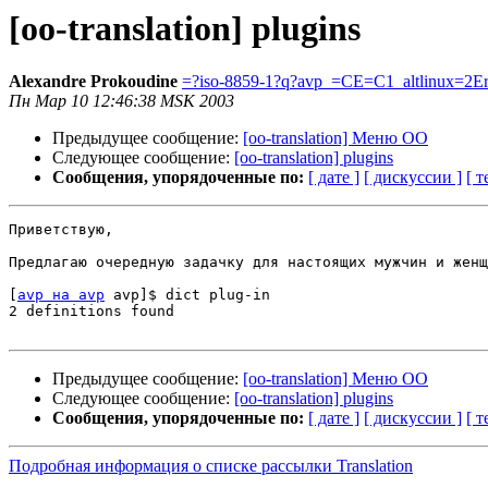
[oo-translation] plugins
Alexandre Prokoudine
=?iso-8859-1?q?avp_=CE=C1_altlinux=2E
Пн Мар 10 12:46:38 MSK 2003
Предыдущее сообщение:
[oo-translation] Меню OO
Следующее сообщение:
[oo-translation] plugins
Сообщения, упорядоченные по:
[ дате ]
[ дискуссии ]
[ т
Приветствую,

Предлагаю очередную задачку для настоящих мужчин и женщ
[
avp на avp
 avp]$ dict plug-in

2 definitions found

Предыдущее сообщение:
[oo-translation] Меню OO
Следующее сообщение:
[oo-translation] plugins
Сообщения, упорядоченные по:
[ дате ]
[ дискуссии ]
[ т
Подробная информация о списке рассылки Translation