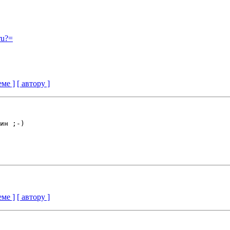
ru?=
еме ]
[ автору ]
ин ;-)

еме ]
[ автору ]