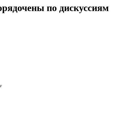
орядочены по дискуссиям
v