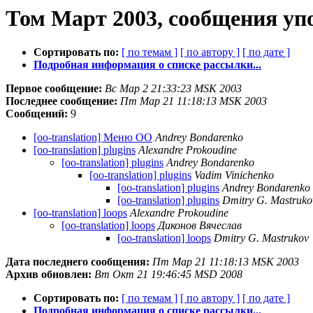
Том Март 2003, сообщения уп
Сортировать по:
[ по темам ]
[ по автору ]
[ по дате ]
Подробная информация о списке рассылки...
Первое сообщение:
Вс Мар 2 21:33:23 MSK 2003
Последнее сообщение:
Пт Мар 21 11:18:13 MSK 2003
Сообщений:
9
[oo-translation] Меню OO
Andrey Bondarenko
[oo-translation] plugins
Alexandre Prokoudine
[oo-translation] plugins
Andrey Bondarenko
[oo-translation] plugins
Vadim Vinichenko
[oo-translation] plugins
Andrey Bondarenko
[oo-translation] plugins
Dmitry G. Mastruko
[oo-translation] loops
Alexandre Prokoudine
[oo-translation] loops
Диконов Вячеслав
[oo-translation] loops
Dmitry G. Mastrukov
Дата последнего сообщения:
Пт Мар 21 11:18:13 MSK 2003
Архив обновлен:
Вт Окт 21 19:46:45 MSD 2008
Сортировать по:
[ по темам ]
[ по автору ]
[ по дате ]
Подробная информация о списке рассылки...