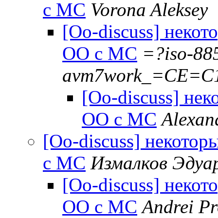
с МС
Vorona Aleksey
[Oo-discuss] неко
ОО с МС
=?iso-88
avm7work_=CE=C1
[Oo-discuss] не
ОО с МС
Alexan
[Oo-discuss] некото
с МС
Измалков Эдуа
[Oo-discuss] неко
ОО с МС
Andrei Pr