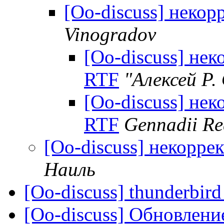
[Oo-discuss] неко
Vinogradov
[Oo-discuss] не
RTF
"Алексей Р.
[Oo-discuss] не
RTF
Gennadii R
[Oo-discuss] некорре
Наиль
[Oo-discuss] thunderbird
[Oo-discuss] Обновлени