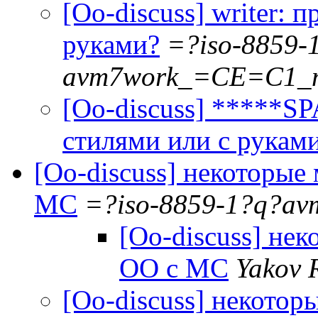
[Oo-discuss] writer: 
руками?
=?iso-8859-
avm7work_=CE=C1_
[Oo-discuss] *****S
стилями или с рукам
[Oo-discuss] некоторые
МС
=?iso-8859-1?q?a
[Oo-discuss] не
ОО с МС
Yakov 
[Oo-discuss] некото