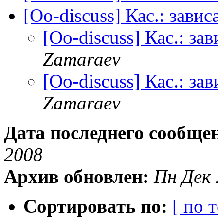
[Oo-discuss] Кас.: зави
[Oo-discuss] Кас.: з
Zamaraev
[Oo-discuss] Кас.: з
Zamaraev
Дата последнего сообще
2008
Архив обновлен:
Пн Дек 
Сортировать по:
[ по 