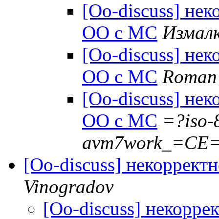
[Oo-discuss] не
ОО с МС
Измалк
[Oo-discuss] не
ОО с МС
Roman
[Oo-discuss] не
ОО с МС
=?iso-
avm7work_=CE=
[Oo-discuss] некоррект
Vinogradov
[Oo-discuss] некорре