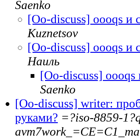
Saenko
[Oo-discuss] oooqs и
Kuznetsov
[Oo-discuss] oooqs и
Наиль
[Oo-discuss] oooqs
Saenko
[Oo-discuss] writer: пр
руками?
=?iso-8859-1?
avm7work_=CE=C1_ma