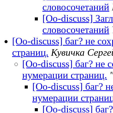
словосочетаний
[Oo-discuss] За
словосочетаний
[Oo-discuss] баг? не с
страниц.
Кувичка Серге
[Oo-discuss] баг? не
нумерации страниц.
[Oo-discuss] баг? 
нумерации страниц
[Oo-discuss] баг